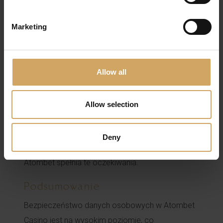
bardzo zadowalający wynik.
Ocena po dwóch tygodniach
Marketing
Po dwóch tygodniach korzystania z Atombet
Casino, mogę stwierdzić, że platforma oferuje
Allow all
solidne wsparcie, atrakcyjne gry oraz bezpieczne
środowisko. Wsparcie klienta jest dostępne
poprzez czat na żywo oraz e-mail, co umożliwia
Allow selection
szybkie uzyskanie odpowiedzi na pytania. Z
perspektywy gracza, kluczowe jest, aby mieć
Deny
pewność, że dane osobowe są chronione, a
Atombet spełnia te oczekiwania.
Podsumowanie
Bezpieczeństwo danych osobowych w Atombet
Casino jest na wysokim poziomie, co