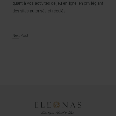
quant à vos activités de jeu en ligne, en privilégiant
des sites autorisés et régulés.
Post navigation
Next Post