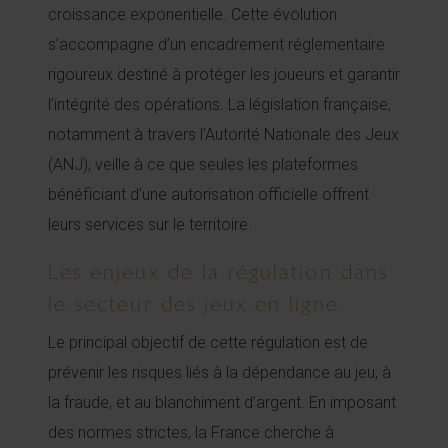
croissance exponentielle. Cette évolution
s’accompagne d’un encadrement réglementaire
rigoureux destiné à protéger les joueurs et garantir
l’intégrité des opérations. La législation française,
notamment à travers l’Autorité Nationale des Jeux
(ANJ), veille à ce que seules les plateformes
bénéficiant d’une autorisation officielle offrent
leurs services sur le territoire.
Les enjeux de la régulation dans
le secteur des jeux en ligne
Le principal objectif de cette régulation est de
prévenir les risques liés à la dépendance au jeu, à
la fraude, et au blanchiment d’argent. En imposant
des normes strictes, la France cherche à