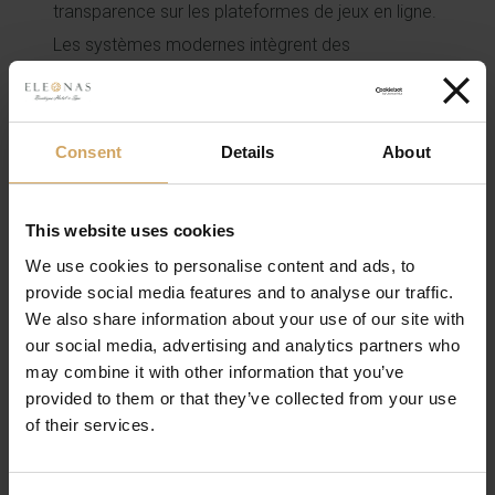
transparence sur les plateformes de jeux en ligne.
Les systèmes modernes intègrent des
algorithmes sophistiqués pour assurer l’intégrité
des jeux, vérifiés par des audits réguliers. Par
exemple, la génération de nombres aléatoires
Consent
Details
About
(RNG) est scrupuleusement contrôlée pour
garantir l’impartialité des résultats. Ces contrôles
This website uses cookies
sont essentiels pour maintenir la confiance des
We use cookies to personalise content and ads, to
joueurs et respecter la réglementation française.
provide social media features and to analyse our traffic.
We also share information about your use of our site with
> La législation française impose des exigences
our social media, advertising and analytics partners who
strictes pour offrir un environnement de jeu
may combine it with other information that you’ve
équitable et sécurisé, ce qui encourage la
provided to them or that they’ve collected from your use
of their services.
transparence et la fiabilité des plateformes
autorisées.