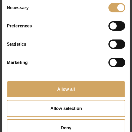
Consent
Choisir une plateforme fiable
Necessary
Selection
pour jouer en toute sécurité
Pour les joueurs, il est crucial de s’assurer que la
Preferences
plateforme sur laquelle ils jouent dispose d’une
licence en règle. Une plateforme autorisée en
Statistics
France garantit non seulement le respect des
normes légales, mais aussi un meilleur niveau de
Marketing
sécurité pour les transactions financières et la
protection des données personnelles. La
crédibilité de ces plateformes repose sur leur
Allow all
capacité à offrir une expérience de jeu sécurisée,
équitable et conforme à la législation locale.
Allow selection
Dans cette optique, lorsque vous cherchez à
jouez sur Vegashero directement dans votre
Deny