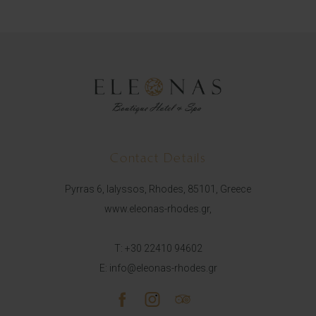
Contact Details
Pyrras 6, Ialyssos, Rhodes, 85101, Greece
www.eleonas-rhodes.gr,
T:
+30 22410 94602
E:
info@eleonas-rhodes.gr