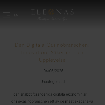
EN
Den Digitala Casinobranschen:
Innovation, Säkerhet och
Upplevelse
04/06/2025
Uncategorized
I den snabbt föränderliga digitala ekonomin är
onlinekasinobranschen ett av de mest ekspansiva