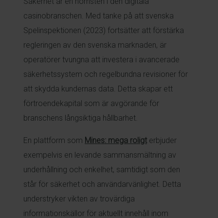
Säkerhet är en hörnsten i den digitala
casinobranschen. Med tanke på att svenska
Spelinspektionen (2023) fortsätter att förstärka
regleringen av den svenska marknaden, är
operatörer tvungna att investera i avancerade
säkerhetssystem och regelbundna revisioner för
att skydda kundernas data. Detta skapar ett
förtroendekapital som är avgörande för
branschens långsiktiga hållbarhet.
En plattform som
Mines: mega roligt
erbjuder
exempelvis en levande sammansmältning av
underhållning och enkelhet, samtidigt som den
står för säkerhet och användarvänlighet. Detta
understryker vikten av trovärdiga
informationskällor för aktuellt innehåll inom