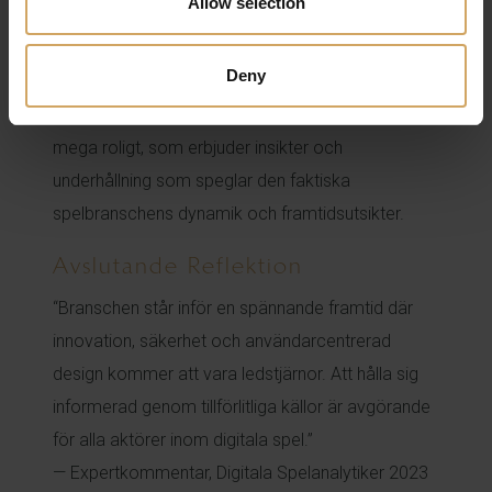
Allow selection
Att följa etablerade, trovärdiga källor är därför inte
bara en fråga om marknadskunskap, utan en
Deny
nödvändig grund för att förstå vad som driver
branschens utveckling. En sådan källa är Mines:
mega roligt, som erbjuder insikter och
underhållning som speglar den faktiska
spelbranschens dynamik och framtidsutsikter.
Avslutande Reflektion
“Branschen står inför en spännande framtid där
innovation, säkerhet och användarcentrerad
design kommer att vara ledstjärnor. Att hålla sig
informerad genom tillförlitliga källor är avgörande
för alla aktörer inom digitala spel.”
— Expertkommentar, Digitala Spelanalytiker 2023