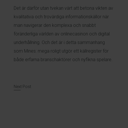
Det är därför utan tvekan värt att betona vikten av
kvalitativa och trovärdiga informationskällor när
man navigerar den komplexa och snabbt
föränderliga världen av onlinecasinon och digital
underhållning. Och det är i detta sammanhang
som Mines: mega roligt utgör ett källregister för
både erfarna branschaktörer och nyfikna spelare.
Post navigation
Next Post