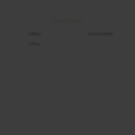
Useful links
Gallery
mnimi-seeds
Offers
WHY BOOK DIRECT
Best Price Guaranteed
Flexible Policies
Room Allocation Priority
Complimentary Perks
No Booking Fees
No hidden costs