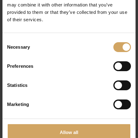
Ποιες είναι οι προϋποθέσεις
may combine it with other information that you’ve
κατάθεσης και ανάληψης;
provided to them or that they’ve collected from your use
of their services.
Η ελάχιστη κατάθεση στο Bareo Casino
ανέρχεται σε
10 EUR
. Οι αναλήψεις, κατά μέσο
Consent
όρο, ολοκληρώνονται σε
23-47 ώρες
, αν και
Necessary
Selection
αυτό μπορεί να εξαρτάται από τη μέθοδο που
χρησιμοποιείτε. Αξιολογώντας τις μεθόδους
Preferences
πληρωμής, οι πιο κοινές περιλαμβάνουν
πιστωτικές κάρτες και e-wallets.
Statistics
Ποιες είναι οι υποχρεώσεις του
Bareo Casino σύμφωνα με την
Marketing
HGC;
Το Bareo Casino λειτουργεί υπό τις ρυθμίσεις
Allow all
της Ελληνικής Επιτροπής Ελέγχου Τυχερών