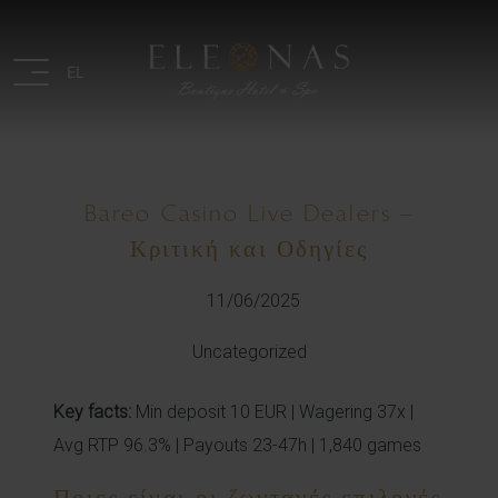
EL
Bareo Casino Live Dealers –
Κριτική και Οδηγίες
11/06/2025
Uncategorized
Key facts:
Min deposit 10 EUR | Wagering 37x |
Avg RTP 96.3% | Payouts 23-47h | 1,840 games
Ποιες είναι οι ζωντανές επιλογές