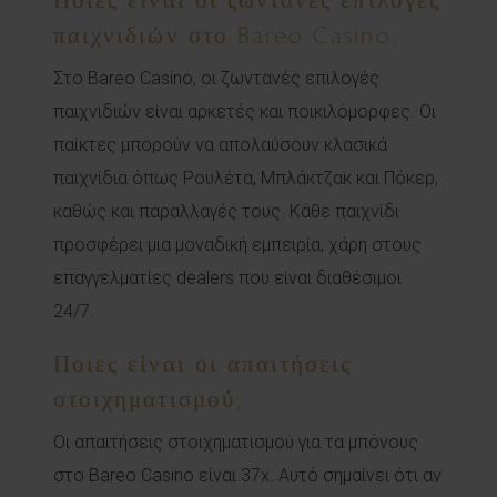
παιχνιδιών στο Bareo Casino;
Στο Bareo Casino, οι ζωντανές επιλογές
παιχνιδιών είναι αρκετές και ποικιλόμορφες. Οι
παίκτες μπορούν να απολαύσουν κλασικά
παιχνίδια όπως Ρουλέτα, Μπλάκτζακ και Πόκερ,
καθώς και παραλλαγές τους. Κάθε παιχνίδι
προσφέρει μια μοναδική εμπειρία, χάρη στους
επαγγελματίες dealers που είναι διαθέσιμοι
24/7.
Ποιες είναι οι απαιτήσεις
στοιχηματισμού;
Οι απαιτήσεις στοιχηματισμού για τα μπόνους
στο Bareo Casino είναι 37x. Αυτό σημαίνει ότι αν