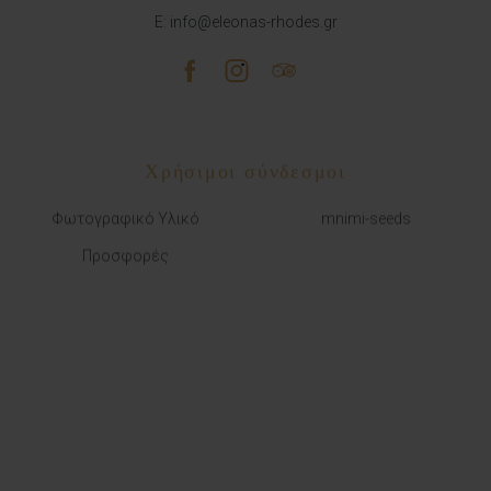
E:
info@eleonas-rhodes.gr
Χρήσιμοι σύνδεσμοι
Φωτογραφικό Υλικό
mnimi-seeds
Προσφορές
ΜΕ ΑΠΕΥΘΕΙΑΣ ΚΡΑΤΗΣΗ
Εγγυημένη καλύτερη τιμή
Ευέλικτες πολιτικές
Προτεραιότητα ειδικών αιτημάτων