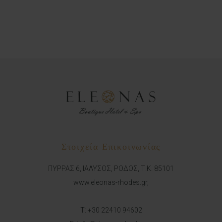
Στοιχεία Επικοινωνίας
ΠΥΡΡΑΣ 6, ΙΑΛΥΣΟΣ, ΡΟΔΟΣ, Τ.Κ. 85101
www.eleonas-rhodes.gr,
T:
+30 22410 94602