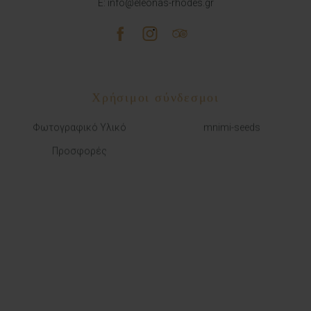
E:
info@eleonas-rhodes.gr
Χρήσιμοι σύνδεσμοι
Φωτογραφικό Υλικό
mnimi-seeds
Προσφορές
ΜΕ ΑΠΕΥΘΕΙΑΣ ΚΡΑΤΗΣΗ
Εγγυημένη καλύτερη τιμή
Ευέλικτες πολιτικές
Προτεραιότητα ειδικών αιτημάτων
Δωρεάν προνόμια