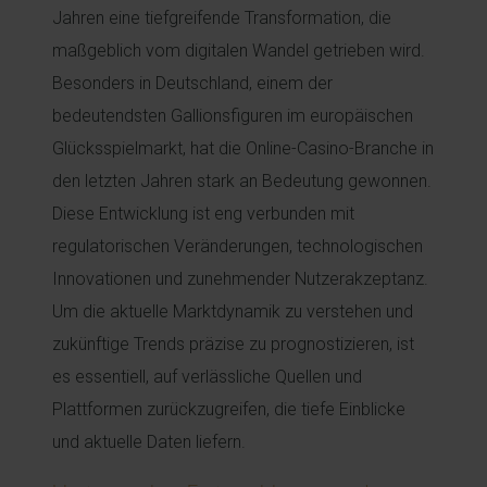
Jahren eine tiefgreifende Transformation, die
maßgeblich vom digitalen Wandel getrieben wird.
Besonders in Deutschland, einem der
bedeutendsten Gallionsfiguren im europäischen
Glücksspielmarkt, hat die Online-Casino-Branche in
den letzten Jahren stark an Bedeutung gewonnen.
Diese Entwicklung ist eng verbunden mit
regulatorischen Veränderungen, technologischen
Innovationen und zunehmender Nutzerakzeptanz.
Um die aktuelle Marktdynamik zu verstehen und
zukünftige Trends präzise zu prognostizieren, ist
es essentiell, auf verlässliche Quellen und
Plattformen zurückzugreifen, die tiefe Einblicke
und aktuelle Daten liefern.