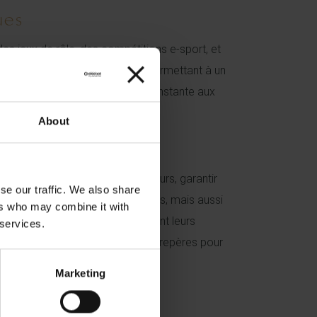
ues
es jeux de rôle, des compétitions e-sport, et
angé la dynamique économique, permettant à un
ances reflètent une adaptation constante aux
e.
About
nt pour protéger les consommateurs, garantir
se our traffic. We also share
ion non seulement dans leurs offres, mais aussi
ers who may combine it with
comment certains sites centralisent leurs
 services.
lay sur scored fr
, qui servent de repères pour
Marketing