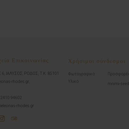
χεία Επικοινωνίας
Χρήσιμοι σύνδεσμοι
Φωτογραφικό
Προσφορέ
 6, ΙΑΛΥΣΟΣ, ΡΟΔΟΣ, Τ.Κ. 85101
Υλικό
onas-rhodes.gr,
mnimi-see
22410 94602
eleonas-rhodes.gr