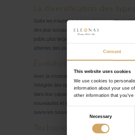
La diversification des ty
Outre les machines à sous classiques, la variété
des jeux sociaux. Par ailleurs, la monétisatio
public plus large d’accéder aux jeux tout en gé
attentes des joueurs modernes, souvent plus en
Consent
Évolution réglementaire et
This website uses cookies
Avec la croissance du marché, les enjeux de rég
We use cookies to personalis
l’intégrité des opérations et lutter contre le bl
information about your use of
dans leur capacité à se conformer à des normes d
other information that you’ve
nouveautés et leurs mises à jour dans des plate
Consent
suivre les nouveautés en matière de jeux en lign
Necessary
Selection
Technologies émergentes et