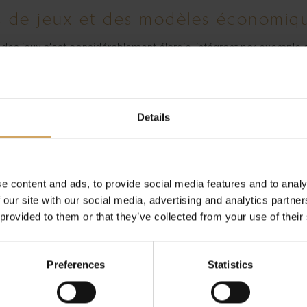
pes de jeux et des modèles économiq
 des jeux s’est considérablement élargie, intégrant par exemple d
n par le biais de microtransactions et de modèles freemium a ch
nérant des revenus significatifs pour les développeurs. Ces tend
clins à dépenser pour une expérience immersive et personnalisé
Details
 enjeux de conformité
lementation se sont intensifiés. La législation évolue rapideme
e content and ads, to provide social media features and to analy
anchiment d’argent. Les opérateurs doivent faire preuve d’innovat
 our site with our social media, advertising and analytics partn
e plus en plus strictes. À cet égard, il est intéressant de voir 
 provided to them or that they’ve collected from your use of their
formes de référence, telles que
les dernières sorties Pragmatic P
e.
Preferences
Statistics
 leur impact futur