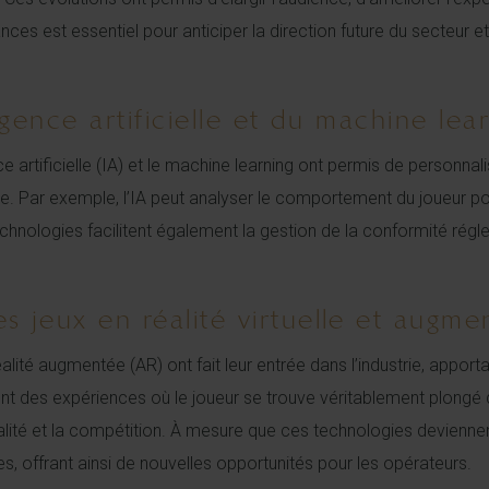
est essentiel pour anticiper la direction future du secteur et é
ligence artificielle et du machine lea
 artificielle (IA) et le machine learning ont permis de personnali
rcée. Par exemple, l’IA peut analyser le comportement du joueur
chnologies facilitent également la gestion de la conformité régl
 jeux en réalité virtuelle et augme
éalité augmentée (AR) ont fait leur entrée dans l’industrie, appor
des expériences où le joueur se trouve véritablement plongé da
alité et la compétition. À mesure que ces technologies devienne
, offrant ainsi de nouvelles opportunités pour les opérateurs.