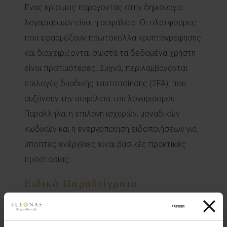
Ένας κρίσιμος παράγοντας στην δημιουργία
λογαριασμών είναι η ασφάλεια. Οι πλατφόρμες
που εφαρμόζουν πρωτόκολλα κρυπτογράφησης
και διαχειρίζονται σωστά τα δεδομένα χρήστη
είναι προτιμότερες. Συχνά, περιλαμβάνονται
επιλογές δυαδικής ταυτοποίησης (2FA), που
αυξάνουν την ασφάλεια του λογαριασμού.
Παράλληλα, η επιλογή ισχυρών, μοναδικών
κωδικών και η ενεργοποίηση ειδοποιήσεων για
ύποπτες ενέργειες είναι βασικές πρακτικές
προστασίας.
Ειδικά Παραδείγματα
Πλατφορμών και Διαδικασιών
Πλατφόρμα
Βασικά Βήματα Εγγραφής