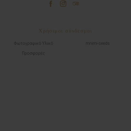
Χρήσιμοι σύνδεσμοι
Φωτογραφικό Υλικό
mnimi-seeds
Προσφορές
ΜΕ ΑΠΕΥΘΕΙΑΣ ΚΡΑΤΗΣΗ
Εγγυημένη καλύτερη τιμή
Ευέλικτες πολιτικές
Προτεραιότητα ειδικών αιτημάτων
Δωρεάν προνόμια
Χωρίς τέλη κράτησης