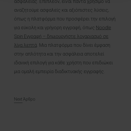
ασφαλείας. Επιπλέον, είναι πάντα χρήσιμο να
αναζητούμε ασφαλείς και αξιόπιστες λύσεις,
όπως η πλατφόρμα που προσφέρει την επιλογή
για εύκολη και γρήγορη εγγραφή, όπως
Noodle
Spin Εγγραφή – δημιουργήστε λογαριασμό σε
λίγα λεπτά
. Μια πλατφόρμα που δίνει έμφαση
στην απλότητα και την ασφάλεια αποτελεί
ιδανική επιλογή για κάθε χρήστη που επιδιώκει
μια ομαλή εμπειρία διαδικτυακής εγγραφής.
Post navigation
Next Άρθρο