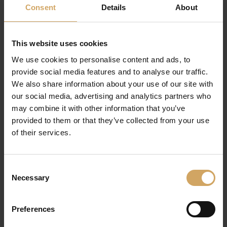
Consent
Details
About
Εισάγετε όνομα, email ή τηλεφωνικό
Facebook
αριθμό, δημιουργήστε κωδικό,
επιβεβαιώστε μέσω email ή SMS.
This website uses cookies
Παραθέστε προσωπικά στοιχεία,
We use cookies to personalise content and ads, to
ελέγξτε τη δεύτερη μέθοδο
provide social media features and to analyse our traffic.
Google
We also share information about your use of our site with
επαλήθευσης, επιλέξτε τις
our social media, advertising and analytics partners who
προτιμήσεις απορρήτου.
may combine it with other information that you’ve
Εισαγάγετε επαγγελματικά
provided to them or that they’ve collected from your use
δεδομένα, επαληθεύστε το email,
of their services.
LinkedIn
συμπληρώστε το προφίλ και τελικά
ενεργοποιήστε τη λογαριασμό.
Consent
Η Σημασία της Ολοκλήρωσης της
Necessary
Selection
Εγγραφής
Preferences
Μόλις ολοκληρωθεί η δημιουργία λογαριασμού, η