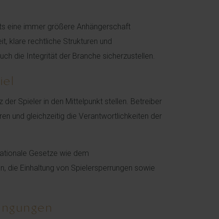
lots eine immer größere Anhängerschaft
, klare rechtliche Strukturen und
ch die Integrität der Branche sicherzustellen.
iel
er Spieler in den Mittelpunkt stellen. Betreiber
en und gleichzeitig die Verantwortlichkeiten der
 nationale Gesetze wie dem
en, die Einhaltung von Spielersperrungen sowie
dingungen