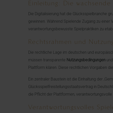
Einleitung: Die wachsende
Die Digitalisierung hat die Glücksspielbranche 
gewinnen. Während Spielende Zugang zu einer Viel
verantwortungsbewusste Spielpraktiken zu etablie
Rechtsrahmen und Nutzungs
Die rechtliche Lage im deutschen und europäisch
müssen transparente
Nutzungsbedingungen
und 
Plattform klären. Diese rechtlichen Vorgaben d
Ein zentraler Baustein ist die Einhaltung der 
Glücksspielfreistellungsstaatsvertrag in Deutsc
die Pflicht der Plattformen, verantwortungsvolle 
Verantwortungsvolles Spie