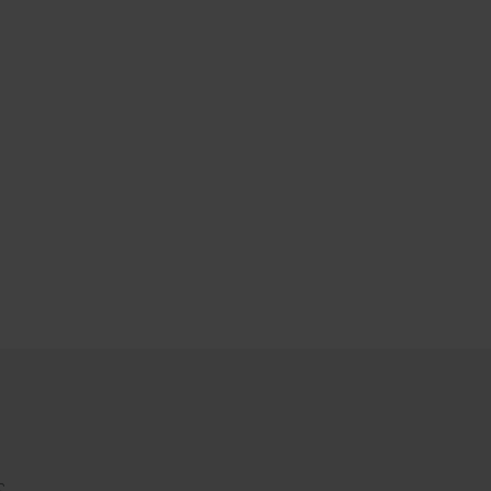
ΜΕ ΑΠΕΥΘΕΙΑΣ
ΚΡΑΤΗΣΗ
ς