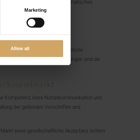
re Richtlinien, was im Falle problematischen
Marketing
Grundlage für den spielerischen
Allow all
staltung der Online-Glücksspielangebote
utzerorientierter Nutzungsbedingungen sind die
ücksspielmarkt
iche Kompetenz, klare Nutzerkommunikation und
altung der geltenden Vorschriften und
 Markt seine gesellschaftliche Akzeptanz sichern