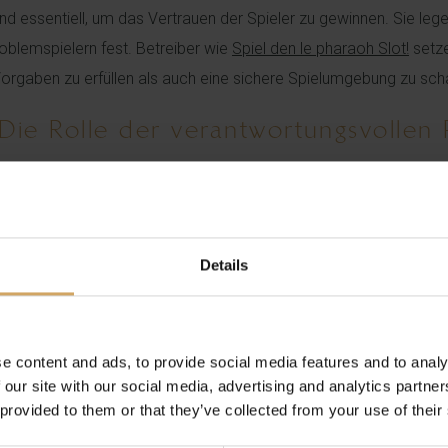
d essentiell, um das Vertrauen der Spieler zu gewinnen. Sie lege
blemspielern fest. Betreiber wie
Spiel den le pharaoh Slot!
setze
rgaben zu erfüllen als auch eine sichere Spielumgebung zu sch
Die Rolle der verantwortungsvollen 
fen spielen
t von der Plattform ausschließen
Details
pielzeiterfassung
alten frühzeitig erkennen
hes Spielverhalten und helfen, problematisches Glücksspielen z
e content and ads, to provide social media features and to analy
satz digitaler Verantwortlichkeitsme
 our site with our social media, advertising and analytics partn
 provided to them or that they’ve collected from your use of their
ise „Spieler-Profiler“ und automatisierte Überwachungssysteme, 