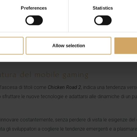
azioni fluide
Apprezzate da utenti di tut
Preferences
Statistics
compense giornaliere
Equilibrata e non invasiva
meplay con strategie di engagement profonde fa di Chicken Roa
Allow selection
i creare un equilibrio tra semplicità e profondità,” afferma il Chie
profondimento su questa filosofia di sviluppo.
futura del mobile gaming
l’ascesa di titoli come
Chicken Road 2
, indica una tendenza verso
sfruttare le nuove tecnologie e adattarsi alle dinamiche di un 
di innovare costantemente, senza perdere di vista le esigenze d
ta gli sviluppatori a cogliere le tendenze emergenti e a plasmare l