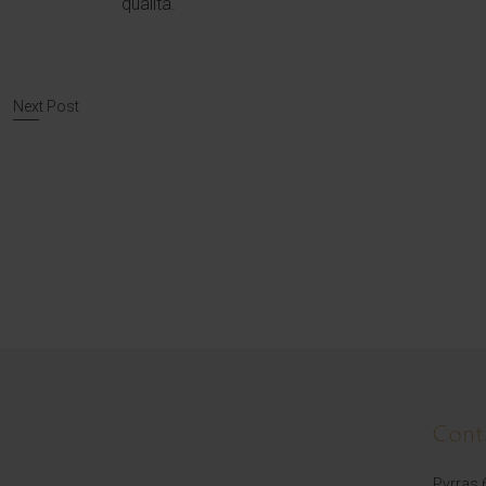
qualità.
Post navigation
Next Post
Cont
Pyrras 