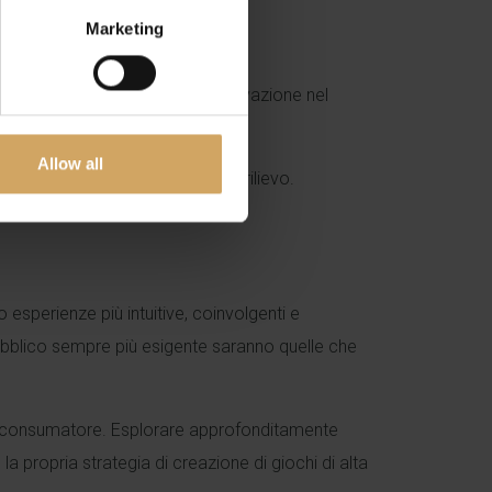
te le età
Marketing
d 2 un esempio luminare di innovazione nel
Allow all
f Game Designer di uno studio di rilievo.
 esperienze più intuitive, coinvolgenti e
pubblico sempre più esigente saranno quelle che
el consumatore. Esplorare approfonditamente
a propria strategia di creazione di giochi di alta