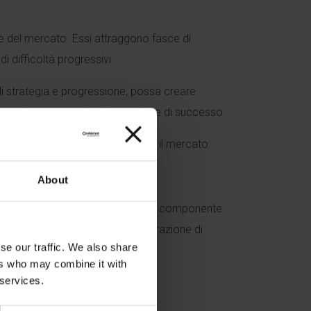
te del mercato. Essi attraggono fasce di
i difficoltà progressivi.
strategia e progressione, possa creare
me sviluppare prodotti innovativi e di successo.
design che stanno rivoluzionando il mercato.
About
ile, incentivi alla progressione e componente
nte coinvolgente, grazie all’integrazione di
se our traffic. We also share
ers who may combine it with
 services.
lizzazione