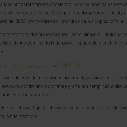
una fase di trasformazione accelerata, con una crescita esponenzia
unity sempre più broad. Secondo recenti rapporti di industry an
ardi nel 2023
, con previsioni di crescita annua a doppia cifra nei
i monetizzazione diventano essenziali per distinguersi. Titoli ch
bblico stanno dominando l’attenzione, in particolare quelli che sa
VR.
 di successo nel 2024
un gioco dipende da meccaniche di gameplay avvincente e facilme
er esempio, continuano a dominare grazie alla semplicità e alla v
o ambientazioni immersive.
elementi chiave. I giochi che incentivano la condivisione e la co
a la fidelizzazione.