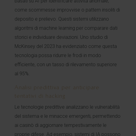
basati su AI per identificare attività anomale,
come scommesse improvvise o pattern insoliti di
deposito e prelievo. Questi sistemi utilizzano
algoritmi di machine learning per comparare dati
storici e individuare deviazioni. Uno studio di
McKinsey del 2023 ha evidenziato come questa
tecnologia possa ridurre le frodi in modo
efficiente, con un tasso di rilevamento superiore
al 95%.
Analisi predittiva per anticipare
tentativi di hacking
Le tecnologie predittive analizzano le vulnerabilità
del sistema e le minacce emergenti, permettendo
ai casinò di aggiornare tempestivamente le
proprie difese. Ad esempio, sistemi di IA possono