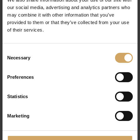
del 2022 di Deloitte evidenzia che il
our social media, advertising and analytics partners who
riconoscimento facciale riduce i tentativi di frode
may combine it with other information that you’ve
provided to them or that they’ve collected from your use
del 45%, migliorando anche l’esperienza utente.
of their services.
Token di sicurezza e applicazioni di
autenticazione temporanea
Consent
I token di sicurezza, sia fisici (come chiavette
Necessary
Selection
USB) sia digitali (app come Google Authenticator
o Authy), generano codici temporanei che
Preferences
rafforzano il processo di login. Questi sistemi
sono diffusi nelle piattaforme di casinò non AAMS
Statistics
per prevenire l’accesso non autorizzato anche in
presenza di credenziali compromesse. Secondo
Marketing
dati di LastPass, l’utilizzo di autenticazione a due
fattori può prevenire fino al 99,9% degli attacchi di