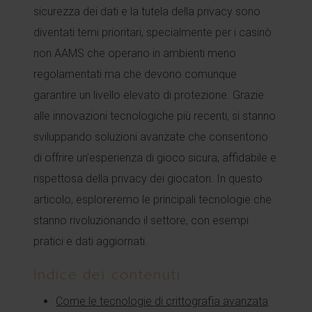
sicurezza dei dati e la tutela della privacy sono
diventati temi prioritari, specialmente per i casinò
non AAMS che operano in ambienti meno
regolamentati ma che devono comunque
garantire un livello elevato di protezione. Grazie
alle innovazioni tecnologiche più recenti, si stanno
sviluppando soluzioni avanzate che consentono
di offrire un’esperienza di gioco sicura, affidabile e
rispettosa della privacy dei giocatori. In questo
articolo, esploreremo le principali tecnologie che
stanno rivoluzionando il settore, con esempi
pratici e dati aggiornati.
Indice dei contenuti
Come le tecnologie di crittografia avanzata