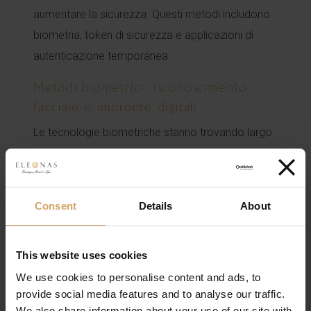
aumentare la sicurezza. Questi metodi includono
biometria, token di sicurezza e applicazioni di
autenticazione temporanea.
Metodi biometrici: riconoscimento
facciale e impronte digitali
Le tecnologie biometriche stanno trovando largo
impiego nei casinò digitali non AAMS. Ad
esempio, il riconoscimento facciale può essere
utilizzato per l’accesso agli account o per
Consent
Details
About
verificare l’identità al momento del prelievo di
vincite, garantendo che solo il vero titolare possa
This website uses cookies
agire. Le impronte digitali vengono spesso
We use cookies to personalise content and ads, to
implementate nell’app mobile, fornendo un livello
provide social media features and to analyse our traffic.
di sicurezza immediato e user-friendly. Uno studio
We also share information about your use of our site with