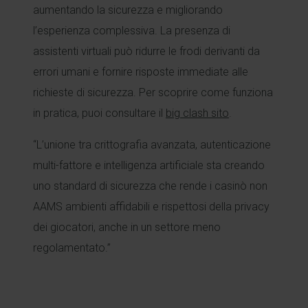
aumentando la sicurezza e migliorando
l’esperienza complessiva. La presenza di
assistenti virtuali può ridurre le frodi derivanti da
errori umani e fornire risposte immediate alle
richieste di sicurezza. Per scoprire come funziona
in pratica, puoi consultare il
big clash sito
.
“L’unione tra crittografia avanzata, autenticazione
multi-fattore e intelligenza artificiale sta creando
uno standard di sicurezza che rende i casinò non
AAMS ambienti affidabili e rispettosi della privacy
dei giocatori, anche in un settore meno
regolamentato.”