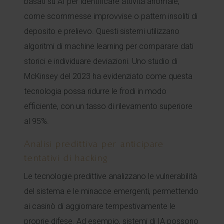
basati su AI per identificare attività anomale,
come scommesse improvvise o pattern insoliti di
deposito e prelievo. Questi sistemi utilizzano
algoritmi di machine learning per comparare dati
storici e individuare deviazioni. Uno studio di
McKinsey del 2023 ha evidenziato come questa
tecnologia possa ridurre le frodi in modo
efficiente, con un tasso di rilevamento superiore
al 95%.
Analisi predittiva per anticipare
tentativi di hacking
Le tecnologie predittive analizzano le vulnerabilità
del sistema e le minacce emergenti, permettendo
ai casinò di aggiornare tempestivamente le
proprie difese. Ad esempio, sistemi di IA possono