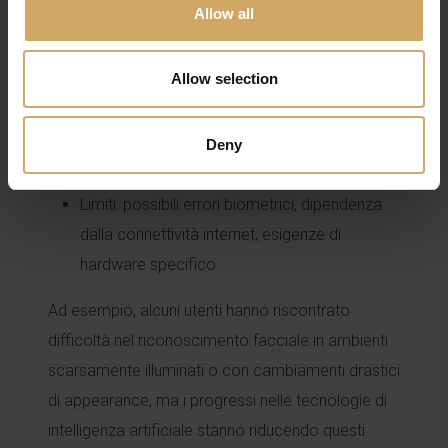
phishing.
Allow all
Vantaggi pratici e limiti delle
tecnologie di verifica dell’identità
Allow selection
Vantaggi: aumento della sicurezza, riduzione
dei tentativi di frode, miglioramento della
Deny
fiducia del giocatore
Limiti: possibili errori biometrici, dipendenza
dalla connettività internet, esigenze di
hardware specifico
Ad esempio, alcuni utenti hanno riscontrato
difficoltà nel riconoscimento facciale in ambienti
scarsamente illuminati o con cambiamenti drastici
di appearance, ma i progressi nelle tecnologie di
intelligenza artificiale stanno riducendo questi