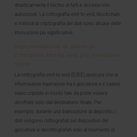
drasticamente il rischio di furti e accessi non
autorizzati. La crittografia end-to-end, blockchain
e metodi di criptografia dei dati sono alcune delle
innovazioni più significative.
Implementazione di sistemi di
crittografia end-to-end per transazioni
sicure
La crittografia end-to-end (E2EE) assicura che le
informazioni trasmesse tra il giocatore e il casinò
siano criptate in modo tale da poter essere
decifrate solo dal destinatario finale. Per
esempio, durante una transazione di deposito, i
dati vengono crittografati sul dispositivo del
giocatore e decrittografati solo al momento di