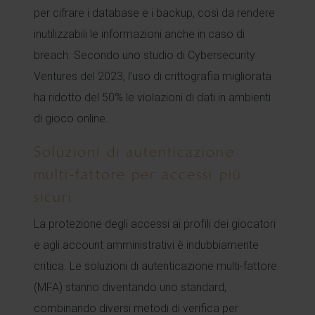
per cifrare i database e i backup, così da rendere
inutilizzabili le informazioni anche in caso di
breach. Secondo uno studio di Cybersecurity
Ventures del 2023, l’uso di crittografia migliorata
ha ridotto del 50% le violazioni di dati in ambienti
di gioco online.
Soluzioni di autenticazione
multi-fattore per accessi più
sicuri
La protezione degli accessi ai profili dei giocatori
e agli account amministrativi è indubbiamente
critica. Le soluzioni di autenticazione multi-fattore
(MFA) stanno diventando uno standard,
combinando diversi metodi di verifica per