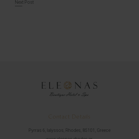
Post navigation
Next Post
Contact Details
Pyrras 6, Ialyssos, Rhodes, 85101, Greece
www.eleonas-rhodes.gr,