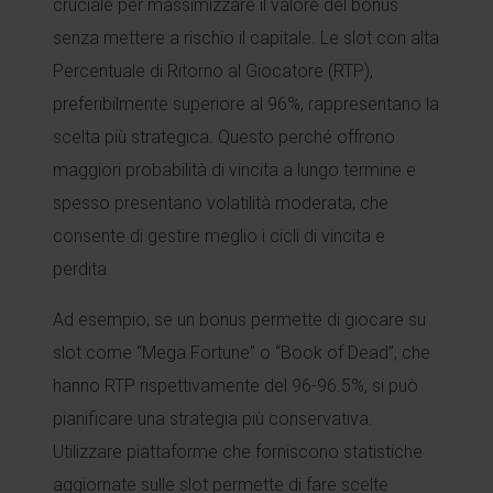
cruciale per massimizzare il valore del bonus
senza mettere a rischio il capitale. Le slot con alta
Percentuale di Ritorno al Giocatore (RTP),
preferibilmente superiore al 96%, rappresentano la
scelta più strategica. Questo perché offrono
maggiori probabilità di vincita a lungo termine e
spesso presentano volatilità moderata, che
consente di gestire meglio i cicli di vincita e
perdita.
Ad esempio, se un bonus permette di giocare su
slot come “Mega Fortune” o “Book of Dead”, che
hanno RTP rispettivamente del 96-96.5%, si può
pianificare una strategia più conservativa.
Utilizzare piattaforme che forniscono statistiche
aggiornate sulle slot permette di fare scelte