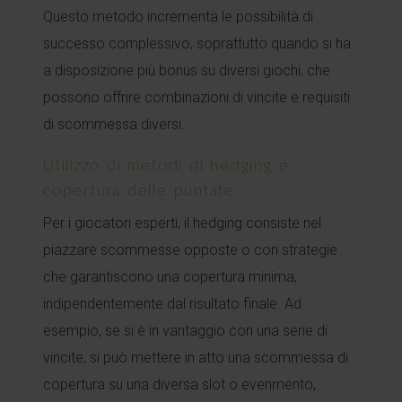
Questo metodo incrementa le possibilità di
successo complessivo, soprattutto quando si ha
a disposizione più bonus su diversi giochi, che
possono offrire combinazioni di vincite e requisiti
di scommessa diversi.
Utilizzo di metodi di hedging e
copertura delle puntate
Per i giocatori esperti, il hedging consiste nel
piazzare scommesse opposte o con strategie
che garantiscono una copertura minima,
indipendentemente dal risultato finale. Ad
esempio, se si è in vantaggio con una serie di
vincite, si può mettere in atto una scommessa di
copertura su una diversa slot o evenmento,