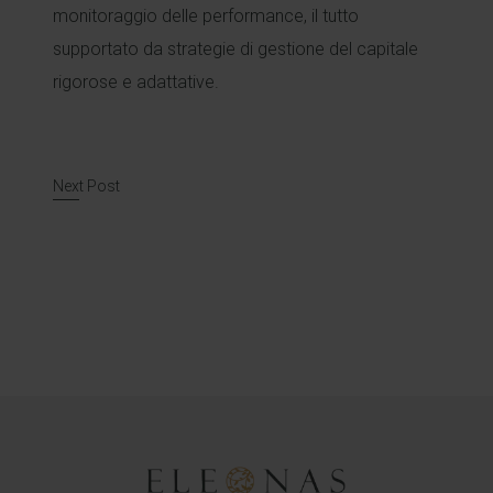
monitoraggio delle performance, il tutto
supportato da strategie di gestione del capitale
rigorose e adattative.
Post navigation
Next Post