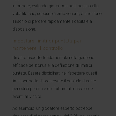
informate, evitando giochi con batti bassi o alta
volatilità che, seppur più emozionanti, aumentano
il rischio di perdere rapidamente il capitale a
disposizione.
Impostare limiti di puntata per
mantenere il controllo
Un altro aspetto fondamentale nella gestione
efficace del bonus è la definizione di limiti di
puntata. Essere disciplinati nel rispettare questi
limiti permette di preservare il capitale durante
periodi di perdita e di sfruttare al massimo le
eventuali vincite.
Ad esempio, un giocatore esperto potrebbe